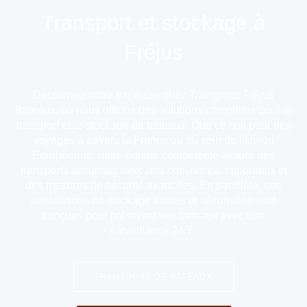
Transport et stockage à
Fréjus
Découvrez notre expertise chez
Transports Fréjus
Bateaux
, où nous offrons des solutions complètes pour le
transport et le stockage de bateaux. Que ce soit pour des
voyages à travers la France ou au sein de l’Union
Européenne, notre équipe compétente assure des
transports sécurisés avec des convois exceptionnels et
des mesures de sécurité avancées. En parallèle, nos
installations de stockage fiables et sécurisées sont
conçues pour préserver vos bateaux avec une
surveillance 24/7.
TRANSPORT DE BATEAUX